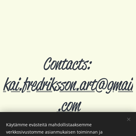
Contacts:
kai.fredriksson.art@gmail
.com
Käytämme evästeitä mahdollistaaksemme
verkkosivustomme asianmukaisen toiminnan ja